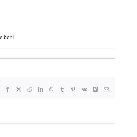
eiben!
Facebook
X
Reddit
LinkedIn
WhatsApp
Tumblr
Pinterest
Vk
Xing
E-
Mail