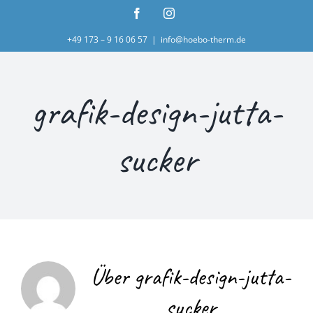
Zum
Facebook
Instagram
Inhalt
+49 173 – 9 16 06 57
|
info@hoebo-therm.de
springen
grafik-design-jutta-
sucker
Über
grafik-design-jutta-
sucker